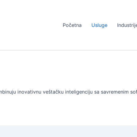
Početna
Usluge
Industrij
binuju inovativnu veštačku inteligenciju sa savremenim sof