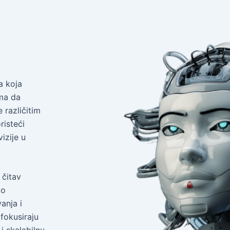
a koja
ma da
 različitim
risteći
izije u
 čitav
ko
anja i
fokusiraju