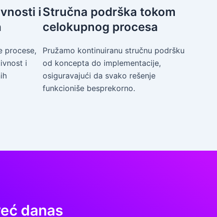
vnosti i
Stručna podrška tokom
a
celokupnog procesa
e procese,
Pružamo kontinuiranu stručnu podršku
ivnost i
od koncepta do implementacije,
ih
osiguravajući da svako rešenje
funkcioniše besprekorno.
već danas