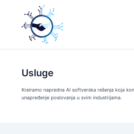
Skip
to
content
Usluge
Kreiramo napredna AI softverska rešenja koja kom
unapređenje poslovanja u svim industrijama.