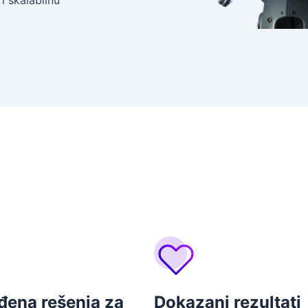
 skalabilnu
đena rešenja za
Dokazani rezultati