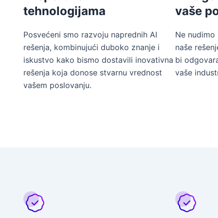
tehnologijama
vaše p
Posvećeni smo razvoju naprednih AI
Ne nudimo 
rešenja, kombinujući duboko znanje i
naše rešenj
iskustvo kako bismo dostavili inovativna
bi odgovar
rešenja koja donose stvarnu vrednost
vaše indust
vašem poslovanju.