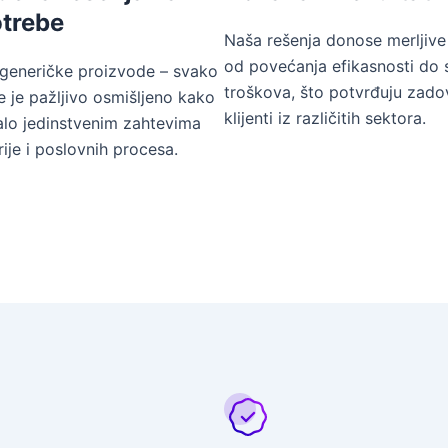
otrebe
Naša rešenja donose merljive 
od povećanja efikasnosti do 
generičke proizvode – svako
troškova, što potvrđuju zadov
e je pažljivo osmišljeno kako
klijenti iz različitih sektora.
alo jedinstvenim zahtevima
rije i poslovnih procesa.