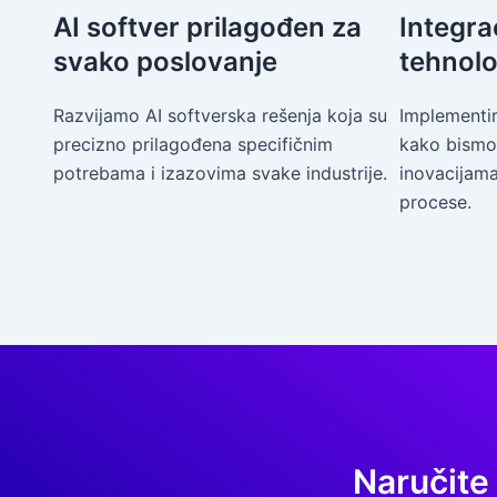
AI softver prilagođen za
Integrac
svako poslovanje
tehnolo
Razvijamo AI softverska rešenja koja su
Implementir
precizno prilagođena specifičnim
kako bismo
potrebama i izazovima svake industrije.
inovacijam
procese.
Naručite