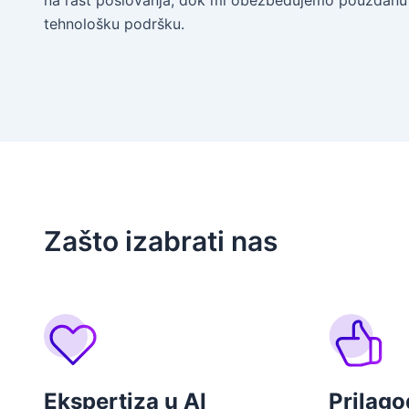
na rast poslovanja, dok mi obezbeđujemo pouzdanu i
tehnološku podršku.
Zašto izabrati nas
Ekspertiza u AI
Prilago