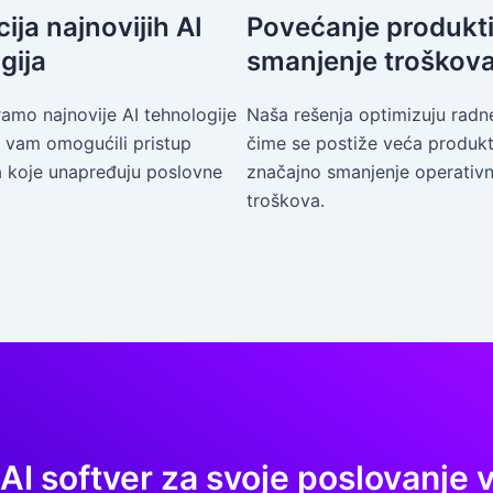
ija najnovijih AI
Povećanje produkti
gija
smanjenje troškov
amo najnovije AI tehnologije
Naša rešenja optimizuju radn
 vam omogućili pristup
čime se postiže veća produkt
a koje unapređuju poslovne
značajno smanjenje operativn
troškova.
 AI softver za svoje poslovanje 