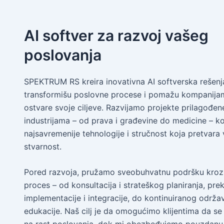
AI softver za razvoj vašeg
poslovanja
SPEKTRUM RS kreira inovativna AI softverska rešenj
transformišu poslovne procese i pomažu kompanija
ostvare svoje ciljeve. Razvijamo projekte prilagođene
industrijama – od prava i građevine do medicine – ko
najsavremenije tehnologije i stručnost koja pretvara v
stvarnost.
Pored razvoja, pružamo sveobuhvatnu podršku kroz
proces – od konsultacija i strateškog planiranja, pre
implementacije i integracije, do kontinuiranog održav
edukacije. Naš cilj je da omogućimo klijentima da se 