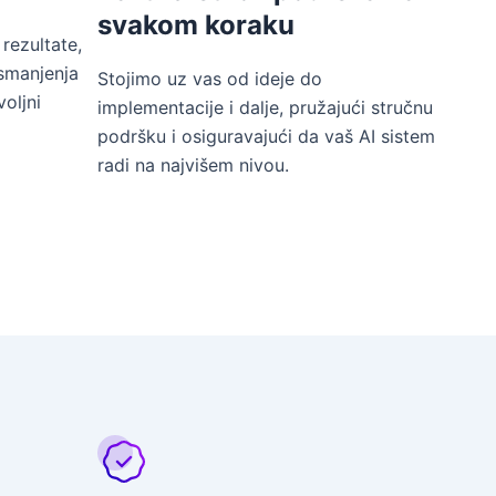
svakom koraku
rezultate,
smanjenja
Stojimo uz vas od ideje do
oljni
implementacije i dalje, pružajući stručnu
podršku i osiguravajući da vaš AI sistem
radi na najvišem nivou.