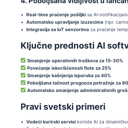
4. Poboljšana vidljivost u lanč
Real-time praćenje pošiljki
sa AI-notifikacija
Automatsko upravljanje izuzecima
(npr. carin
Integracija sa IoT senzorima
za praćenje temper
Ključne prednosti AI softv
Smanjenje operativnih troškova za 15-30%
Povećanje iskorišćenosti flote za 25%
Smanjenje kašnjenja isporuka za 40%
Poboljšana tačnost prognoza potražnje za 9
Automatsko smanjenje administrativnih gre
Pravi svetski primeri
Vodeći kurirski servisi
koriste AI za dinamičko