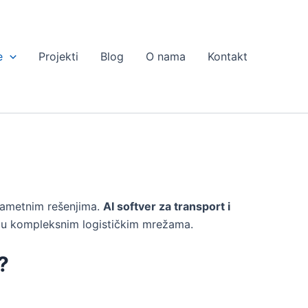
e
Projekti
Blog
O nama
Kontakt
 pametnim rešenjima.
AI softver za transport i
t u kompleksnim logističkim mrežama.
?