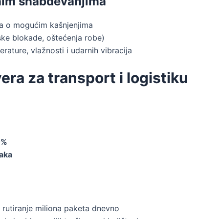
anim snabdevanjima
ma o mogućim kašnjenjima
ske blokade, oštećenja robe)
ature, vlažnosti i udarnih vibracija
era za transport i logistiku
0%
šaka
 rutiranje miliona paketa dnevno