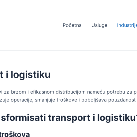
Početna
Usluge
Industrij
i logistiku
tevi za brzom i efikasnom distribucijom nameću potrebu za
mizuje operacije, smanjuje troškove i poboljšava pouzdanos
formisati transport i logistiku
 troškova