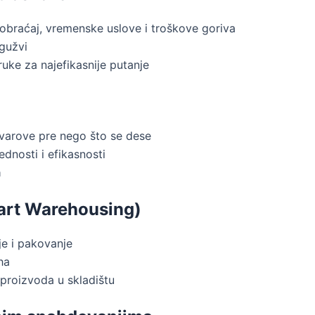
obraćaj, vremenske uslove i troškove goriva
 gužvi
ke za najefikasnije putanje
varove pre nego što se dese
dnosti i efikasnosti
a
mart Warehousing)
je i pakovanje
ha
 proizvoda u skladištu