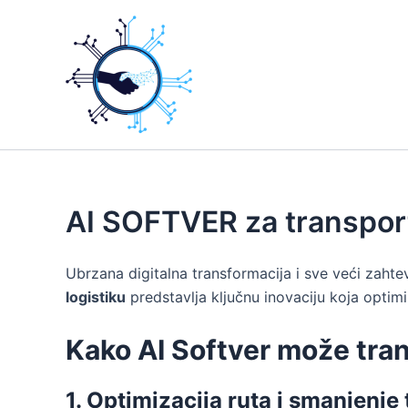
Skip
to
content
AI SOFTVER za transport 
Ubrzana digitalna transformacija i sve veći zah
logistiku
predstavlja ključnu inovaciju koja opti
Kako AI Softver može trans
1. Optimizacija ruta i smanjenje