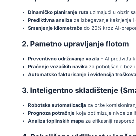
Dinamičko planiranje ruta
uzimajući u obzir sa
Prediktivna analiza
za izbegavanje kašnjenja i
Smanjenje kilometraže
do 20% kroz AI-preporu
2. Pametno upravljanje flotom
Preventivno održavanje vozila
– AI predviđa k
Praćenje vozačkih navika
za poboljšanje bezbe
Automatsko fakturisanje i evidencija troškov
3. Inteligentno skladištenje (S
Robotska automatizacija
za brže komisioniran
Prognoza potražnje
koja optimizuje nivoe zali
Analiza toplinskih mapa
za efikasniji raspored