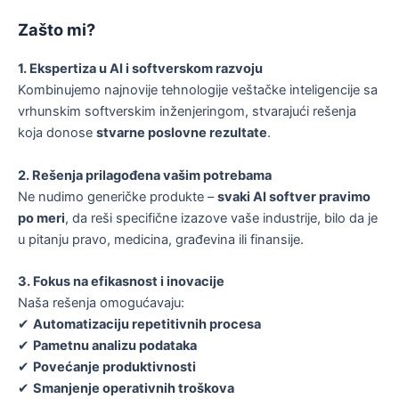
Zašto mi?
1. Ekspertiza u AI i softverskom razvoju
Kombinujemo najnovije tehnologije veštačke inteligencije sa
vrhunskim softverskim inženjeringom, stvarajući rešenja
koja donose
stvarne poslovne rezultate
.
2. Rešenja prilagođena vašim potrebama
Ne nudimo generičke produkte –
svaki AI softver pravimo
po meri
, da reši specifične izazove vaše industrije, bilo da je
u pitanju pravo, medicina, građevina ili finansije.
3. Fokus na efikasnost i inovacije
Naša rešenja omogućavaju:
✔
Automatizaciju repetitivnih procesa
✔
Pametnu analizu podataka
✔
Povećanje produktivnosti
✔
Smanjenje operativnih troškova