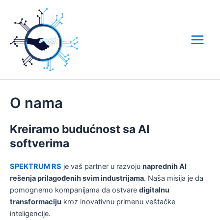
Skip
to
content
Main
Menu
O nama
Kreiramo budućnost sa AI
softverima
SPEKTRUM RS
je vaš partner u razvoju
naprednih AI
rešenja prilagođenih svim industrijama
. Naša misija je da
pomognemo kompanijama da ostvare
digitalnu
transformaciju
kroz inovativnu primenu veštačke
inteligencije.