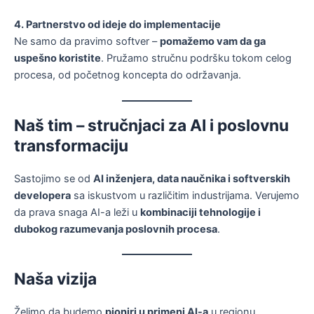
4. Partnerstvo od ideje do implementacije
Ne samo da pravimo softver –
pomažemo vam da ga
uspešno koristite
. Pružamo stručnu podršku tokom celog
procesa, od početnog koncepta do održavanja.
Naš tim – stručnjaci za AI i poslovnu
transformaciju
Sastojimo se od
AI inženjera, data naučnika i softverskih
developera
sa iskustvom u različitim industrijama. Verujemo
da prava snaga AI-a leži u
kombinaciji tehnologije i
dubokog razumevanja poslovnih procesa
.
Naša vizija
Želimo da budemo
pioniri u primeni AI-a
u regionu,