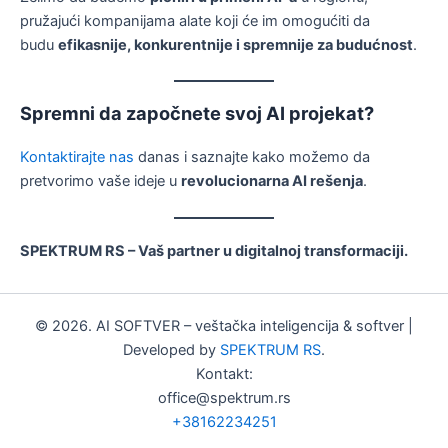
pružajući kompanijama alate koji će im omogućiti da
budu
efikasnije, konkurentnije i spremnije za budućnost
.
Spremni da započnete svoj AI projekat?
Kontaktirajte nas
danas i saznajte kako možemo da
pretvorimo vaše ideje u
revolucionarna AI rešenja
.
SPEKTRUM RS – Vaš partner u digitalnoj transformaciji.
© 2026. AI SOFTVER – veštačka inteligencija & softver |
Developed by
SPEKTRUM RS
.
Kontakt:
office@spektrum.rs
+38162234251