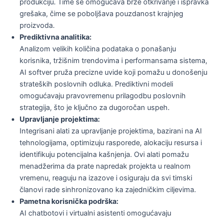
produkciju. Time se omogućava brže otkrivanje i ispravka
grešaka, čime se poboljšava pouzdanost krajnjeg
proizvoda.
Prediktivna analitika:
Analizom velikih količina podataka o ponašanju
korisnika, tržišnim trendovima i performansama sistema,
AI softver pruža precizne uvide koji pomažu u donošenju
strateških poslovnih odluka. Prediktivni modeli
omogućavaju pravovremenu prilagodbu poslovnih
strategija, što je ključno za dugoročan uspeh.
Upravljanje projektima:
Integrisani alati za upravljanje projektima, bazirani na AI
tehnologijama, optimizuju rasporede, alokaciju resursa i
identifikuju potencijalna kašnjenja. Ovi alati pomažu
menadžerima da prate napredak projekta u realnom
vremenu, reaguju na izazove i osiguraju da svi timski
članovi rade sinhronizovano ka zajedničkim ciljevima.
Pametna korisnička podrška:
AI chatbotovi i virtualni asistenti omogućavaju