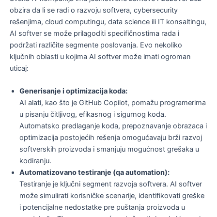
obzira da li se radi o razvoju softvera, cybersecurity
rešenjima, cloud computingu, data science ili IT konsaltingu,
AI softver se može prilagoditi specifičnostima rada i
podržati različite segmente poslovanja. Evo nekoliko
ključnih oblasti u kojima AI softver može imati ogroman
uticaj:
Generisanje i optimizacija koda:
AI alati, kao što je GitHub Copilot, pomažu programerima
u pisanju čitljivog, efikasnog i sigurnog koda.
Automatsko predlaganje koda, prepoznavanje obrazaca i
optimizacija postojećih rešenja omogućavaju brži razvoj
softverskih proizvoda i smanjuju mogućnost grešaka u
kodiranju.
Automatizovano testiranje (qa automation):
Testiranje je ključni segment razvoja softvera. AI softver
može simulirati korisničke scenarije, identifikovati greške
i potencijalne nedostatke pre puštanja proizvoda u