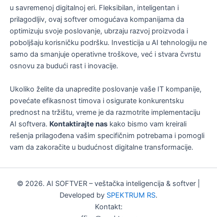
u savremenoj digitalnoj eri. Fleksibilan, inteligentan i
prilagodljiv, ovaj softver omogućava kompanijama da
optimizuju svoje poslovanje, ubrzaju razvoj proizvoda i
poboljšaju korisničku podršku. Investicija u AI tehnologiju ne
samo da smanjuje operativne troškove, već i stvara čvrstu
osnovu za budući rast i inovacije.
Ukoliko želite da unapredite poslovanje vaše IT kompanije,
povećate efikasnost timova i osigurate konkurentsku
prednost na tržištu, vreme je da razmotrite implementaciju
AI softvera.
Kontaktirajte nas
kako bismo vam kreirali
rešenja prilagođena vašim specifičnim potrebama i pomogli
vam da zakoračite u budućnost digitalne transformacije.
© 2026. AI SOFTVER – veštačka inteligencija & softver |
Developed by
SPEKTRUM RS
.
Kontakt: