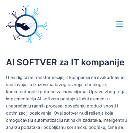
Skip
to
content
Main
Menu
AI SOFTVER za IT kompanije
U eri digitalne transformacije, it kompanije se svakodnevno
suočavaju sa izazovima brzog razvoja tehnologije,
konkurentnosti i potrebe za inovacijama. Upravo zbog toga,
implementacija AI softvera postaje ključni element u
unapređenju radnih procesa, povećanju produktivnosti i
optimizaciji poslovanja. Ovaj softver nudi rešenja koja
omogućavaju automatizaciju rutinskih zadataka, inteligentnu
analizu podataka i poboljšanu korisničku podršku, čime se