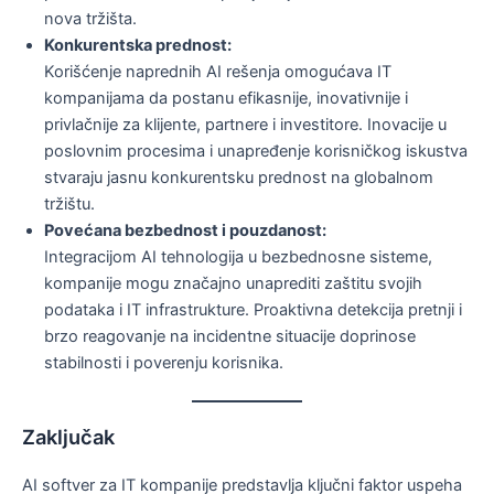
nova tržišta.
Konkurentska prednost:
Korišćenje naprednih AI rešenja omogućava IT
kompanijama da postanu efikasnije, inovativnije i
privlačnije za klijente, partnere i investitore. Inovacije u
poslovnim procesima i unapređenje korisničkog iskustva
stvaraju jasnu konkurentsku prednost na globalnom
tržištu.
Povećana bezbednost i pouzdanost:
Integracijom AI tehnologija u bezbednosne sisteme,
kompanije mogu značajno unaprediti zaštitu svojih
podataka i IT infrastrukture. Proaktivna detekcija pretnji i
brzo reagovanje na incidentne situacije doprinose
stabilnosti i poverenju korisnika.
Zaključak
AI softver za IT kompanije predstavlja ključni faktor uspeha