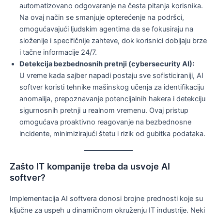
automatizovano odgovaranje na česta pitanja korisnika.
Na ovaj način se smanjuje opterećenje na podršci,
omogućavajući ljudskim agentima da se fokusiraju na
složenije i specifičnije zahteve, dok korisnici dobijaju brze
i tačne informacije 24/7.
Detekcija bezbednosnih pretnji (cybersecurity AI):
U vreme kada sajber napadi postaju sve sofisticiraniji, AI
softver koristi tehnike mašinskog učenja za identifikaciju
anomalija, prepoznavanje potencijalnih hakera i detekciju
sigurnosnih pretnji u realnom vremenu. Ovaj pristup
omogućava proaktivno reagovanje na bezbednosne
incidente, minimizirajući štetu i rizik od gubitka podataka.
Zašto IT kompanije treba da usvoje AI
softver?
Implementacija AI softvera donosi brojne prednosti koje su
ključne za uspeh u dinamičnom okruženju IT industrije. Neki