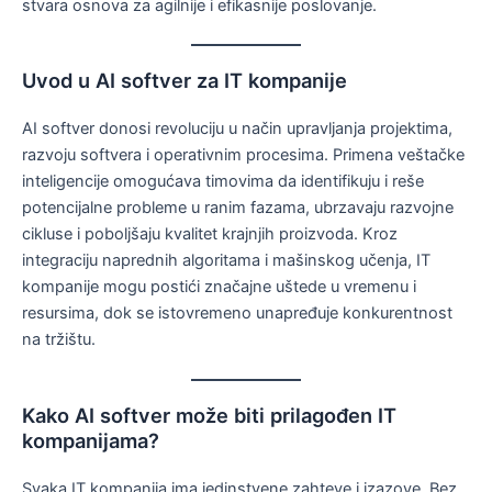
stvara osnova za agilnije i efikasnije poslovanje.
Uvod u AI softver za IT kompanije
AI softver donosi revoluciju u način upravljanja projektima,
razvoju softvera i operativnim procesima. Primena veštačke
inteligencije omogućava timovima da identifikuju i reše
potencijalne probleme u ranim fazama, ubrzavaju razvojne
cikluse i poboljšaju kvalitet krajnjih proizvoda. Kroz
integraciju naprednih algoritama i mašinskog učenja, IT
kompanije mogu postići značajne uštede u vremenu i
resursima, dok se istovremeno unapređuje konkurentnost
na tržištu.
Kako AI softver može biti prilagođen IT
kompanijama?
Svaka IT kompanija ima jedinstvene zahteve i izazove. Bez