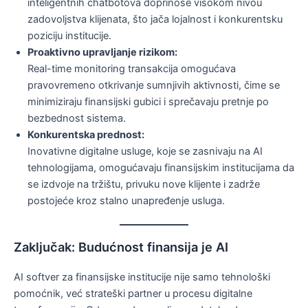
inteligentnih chatbotova doprinose visokom nivou
zadovoljstva klijenata, što jača lojalnost i konkurentsku
poziciju institucije.
Proaktivno upravljanje rizikom:
Real-time monitoring transakcija omogućava
pravovremeno otkrivanje sumnjivih aktivnosti, čime se
minimiziraju finansijski gubici i sprečavaju pretnje po
bezbednost sistema.
Konkurentska prednost:
Inovativne digitalne usluge, koje se zasnivaju na AI
tehnologijama, omogućavaju finansijskim institucijama da
se izdvoje na tržištu, privuku nove klijente i zadrže
postojeće kroz stalno unapređenje usluga.
Zaključak: Budućnost finansija je AI
AI softver za finansijske institucije nije samo tehnološki
pomoćnik, već strateški partner u procesu digitalne