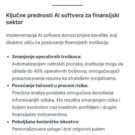
Ključne prednosti AI softvera za finansijski
sektor
Implementacija AI softvera donosi brojne benefite, koji
direktno utiču na poslovanje finansijskih institucija:
Smanjenje operativnih troškova:
Automatizacijom rutinskih procesa, institucije mogu da
uštede do 40% operativnih troškova, omogućavajući
preusmeravanje resursa ka strateškim inicijativama.
Povećanje tačnosti u proceni rizika:
Precizna analiza podataka omogućava donošenje
informisanijih odluka, što rezultira smanjenjem rizika i
boljom kontrolom nad kreditnim portfeljem i drugim
finansijskim instrumentima.
Poboljšano korisničko iskustvo:
Personalizovane usluge i brzi odgovori putem