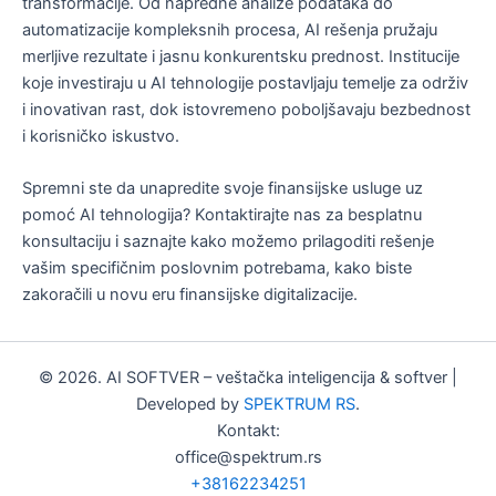
transformacije. Od napredne analize podataka do
automatizacije kompleksnih procesa, AI rešenja pružaju
merljive rezultate i jasnu konkurentsku prednost. Institucije
koje investiraju u AI tehnologije postavljaju temelje za održiv
i inovativan rast, dok istovremeno poboljšavaju bezbednost
i korisničko iskustvo.
Spremni ste da unapredite svoje finansijske usluge uz
pomoć AI tehnologija? Kontaktirajte nas za besplatnu
konsultaciju i saznajte kako možemo prilagoditi rešenje
vašim specifičnim poslovnim potrebama, kako biste
zakoračili u novu eru finansijske digitalizacije.
© 2026. AI SOFTVER – veštačka inteligencija & softver |
Developed by
SPEKTRUM RS
.
Kontakt:
office@spektrum.rs
+38162234251