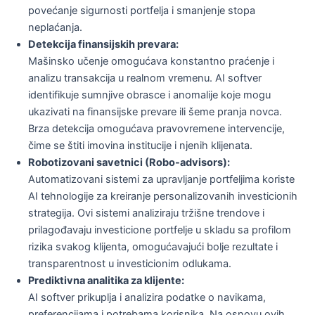
povećanje sigurnosti portfelja i smanjenje stopa
neplaćanja.
Detekcija finansijskih prevara:
Mašinsko učenje omogućava konstantno praćenje i
analizu transakcija u realnom vremenu. AI softver
identifikuje sumnjive obrasce i anomalije koje mogu
ukazivati na finansijske prevare ili šeme pranja novca.
Brza detekcija omogućava pravovremene intervencije,
čime se štiti imovina institucije i njenih klijenata.
Robotizovani savetnici (Robo-advisors):
Automatizovani sistemi za upravljanje portfeljima koriste
AI tehnologije za kreiranje personalizovanih investicionih
strategija. Ovi sistemi analiziraju tržišne trendove i
prilagođavaju investicione portfelje u skladu sa profilom
rizika svakog klijenta, omogućavajući bolje rezultate i
transparentnost u investicionim odlukama.
Prediktivna analitika za klijente:
AI softver prikuplja i analizira podatke o navikama,
preferencijama i potrebama korisnika. Na osnovu ovih