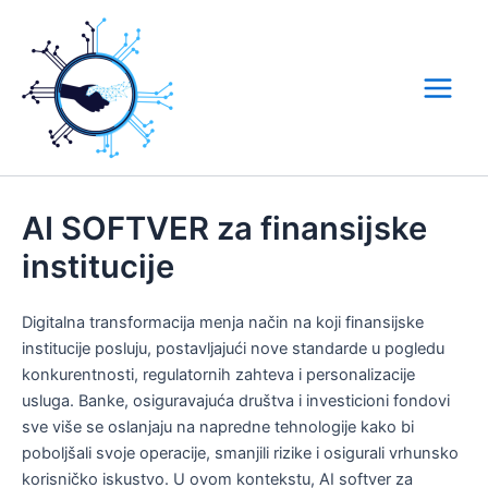
Skip
to
content
Main
Menu
AI SOFTVER za finansijske
institucije
Digitalna transformacija menja način na koji finansijske
institucije posluju, postavljajući nove standarde u pogledu
konkurentnosti, regulatornih zahteva i personalizacije
usluga. Banke, osiguravajuća društva i investicioni fondovi
sve više se oslanjaju na napredne tehnologije kako bi
poboljšali svoje operacije, smanjili rizike i osigurali vrhunsko
korisničko iskustvo. U ovom kontekstu, AI softver za