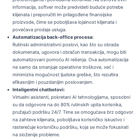
informacija, softver može predvideti buduće potrebe
klijenata i preporučiti im prilagođene finansijske
proizvode, čime se poboljšava lojalnost klijenata i
povećava prodaja usluga.
Automatizacija back-office procesa:
Rutinski administrativni poslovi, kao što su obrada
dokumenata, ugovora i obračun transakcija, mogu biti
automatizovani pomoću AI rešenja. Ova automatizacija
ne samo da smanjuje operativne troškove, već i
minimizira mogućnost ljudske greške, što rezultira
efikasnijim i pouzdanijim poslovanjem.
Inteligentni chatbotovi:
Virtuelni asistenti, pokretani AI tehnologijama, sposobni
su da odgovore na do 80% rutinskih upita korisnika,
pružajući podršku 24/7. Time se omogućava brz odgovor
na zahteve klijenata, poboljšava korisničko iskustvo i
rasterećuje korisničku podršku, koja se može fokusirati
na složenije probleme.