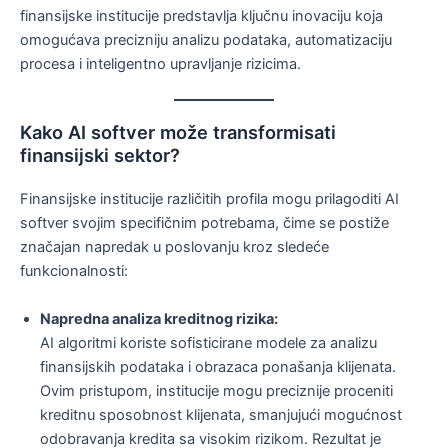
finansijske institucije predstavlja ključnu inovaciju koja
omogućava precizniju analizu podataka, automatizaciju
procesa i inteligentno upravljanje rizicima.
Kako AI softver može transformisati
finansijski sektor?
Finansijske institucije različitih profila mogu prilagoditi AI
softver svojim specifičnim potrebama, čime se postiže
značajan napredak u poslovanju kroz sledeće
funkcionalnosti:
Napredna analiza kreditnog rizika:
AI algoritmi koriste sofisticirane modele za analizu
finansijskih podataka i obrazaca ponašanja klijenata.
Ovim pristupom, institucije mogu preciznije proceniti
kreditnu sposobnost klijenata, smanjujući mogućnost
odobravanja kredita sa visokim rizikom. Rezultat je